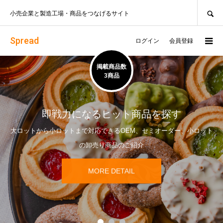
SEARCH
小売企業と製造工場・商品をつなげるサイト
Spread
ログイン
会員登録
掲載商品数
3商品
即戦力になるヒット商品を探す
大ロットから小ロットまで対応できるOEM、セミオーダー、小ロット
の卸売り商品のご紹介
MORE DETAIL