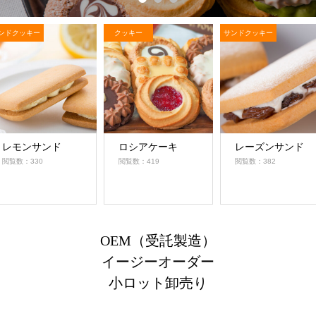
クッキー
サンドクッキー
サンドクッキー
ロシアケーキ
レーズンサンド
レモンサ
閲覧数：419
閲覧数：382
閲覧数：330
OEM（受託製造）
イージーオーダー
小ロット卸売り